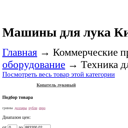
Машины для лука К
Главная
→
Коммерческие п
оборудование
→
Техника д
Посмотреть весь товар этой категории
Копатель луковый
Подбор товара
гривны
доллары
рубли
евро
Диапазон цен:
от
до