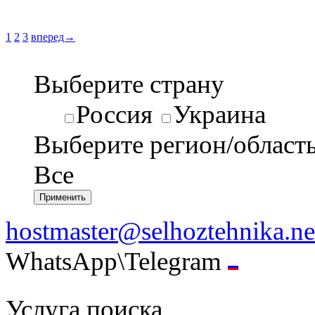
1
2
3
вперед→
Выберите страну
Россия
Украина
Выберите регион/област
Все
hostmaster@selhoztehnika.ne
WhatsApp\Telegram
Услуга поиска