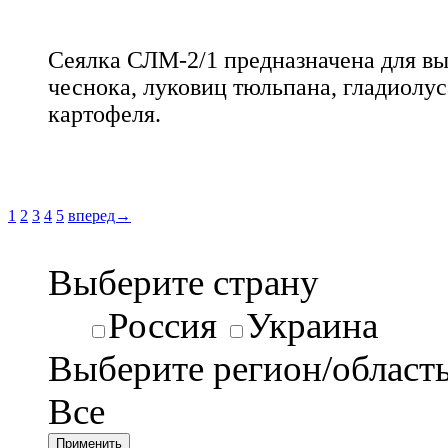
Сеялка СЛМ-2/1 предназначена для вы
чеснока, луковиц тюльпана, гладиолу
картофеля.
1
2
3
4
5
вперед→
Выберите страну
Россия
Украина
Выберите регион/област
Все