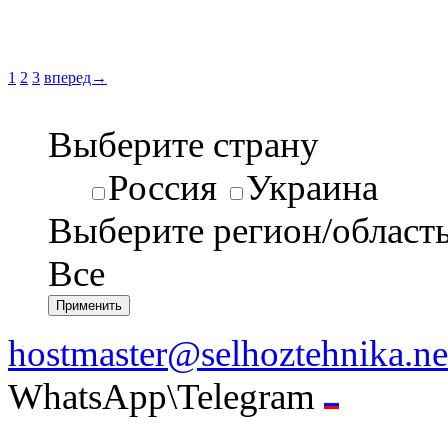
1
2
3
вперед→
Выберите страну
Россия
Украина
Выберите регион/област
Все
hostmaster@selhoztehnika.ne
WhatsApp\Telegram