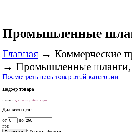
Промышленные шлан
Главная
→
Коммерческие п
→
Промышленные шланги, 
Посмотреть весь товар этой категории
Подбор товара
гривны
доллары
рубли
евро
Диапазон цен:
от
до
грн
Сбросить фильтр