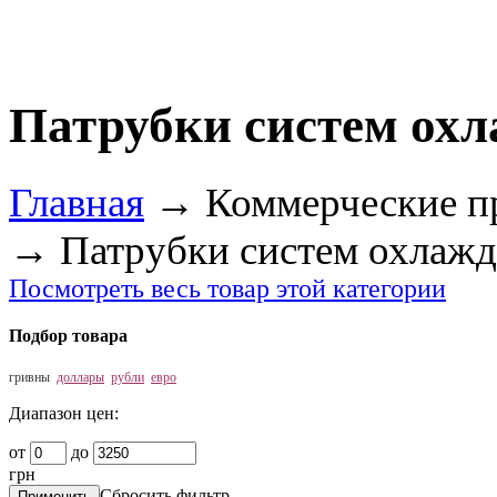
Патрубки систем ох
Главная
→
Коммерческие п
→
Патрубки систем охлаж
Посмотреть весь товар этой категории
Подбор товара
гривны
доллары
рубли
евро
Диапазон цен:
от
до
грн
Сбросить фильтр