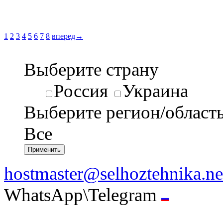
1
2
3
4
5
6
7
8
вперед→
Выберите страну
Россия
Украина
Выберите регион/област
Все
hostmaster@selhoztehnika.ne
WhatsApp\Telegram