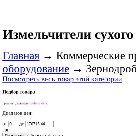
Измельчители сухого
Главная
→
Коммерческие п
оборудование
→
Зернодроб
Посмотреть весь товар этой категории
Подбор товара
гривны
доллары
рубли
евро
Диапазон цен:
от
до
грн
Сбросить фильтр