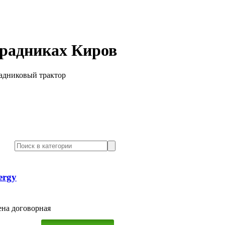
градниках Киров
адниковый трактор
ergy
на договорная