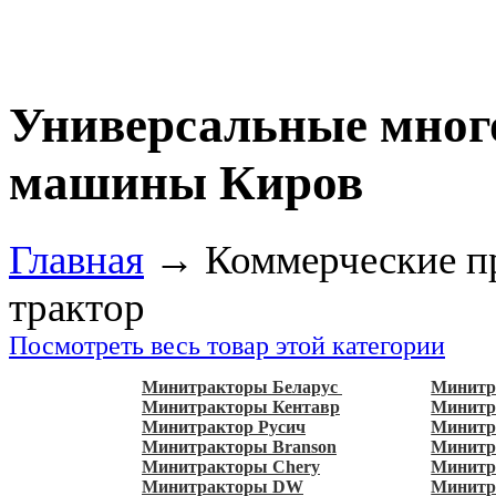
Универсальные мног
машины Киров
Главная
→
Коммерческие п
трактор
Посмотреть весь товар этой категории
Минитракторы Беларус
Минитр
Минитракторы Кентавр
Минитр
Минитрактор Русич
Минитр
Минитракторы Branson
Минит
Минитракторы Chery
Минитр
Минитракторы DW
Минитр