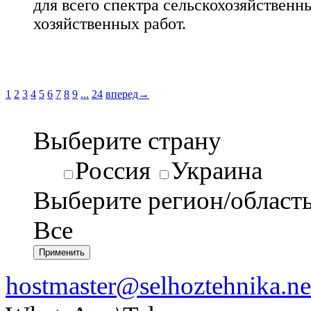
для всего спектра сельскохозяйственн
хозяйственных работ.
1
2
3
4
5
6
7
8
9
...
24
вперед→
Выберите страну
Россия
Украина
Выберите регион/област
Все
hostmaster@selhoztehnika.ne