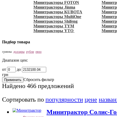
Минитракторы FOTON
Минитр
Минитракторы Jinma
Минитра
Минитракторы KUBOTA
Минитр
Минитракторы MultiOne
Минитр
Минитракторы Shifeng
Минитра
Минитракторы TYM
Минит
Минитракторы YTO
Минитр
Подбор товара
гривны
доллары
рубли
евро
Диапазон цен:
от
до
грн
Сбросить фильтр
Найдено
466
предложений
Сортировать по
популярности
цене
назва
Минитрактор Солис-Го