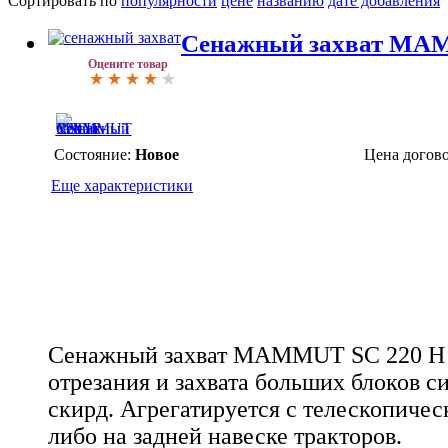
Сортировать по
популярности
цене
названию
дате добавления
Сенажный захват MA
Оцените товар
Состояние:
Новое
Цена догов
Еще характеристики
Сенажный захват MAMMUT SC 220 H 
отрезания и захвата больших блоков с
скирд. Агрегатируется с телескопиче
либо на задней навеске тракторов.