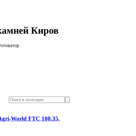
камней Киров
Ротоватор
Agri-World FTC 100.35,