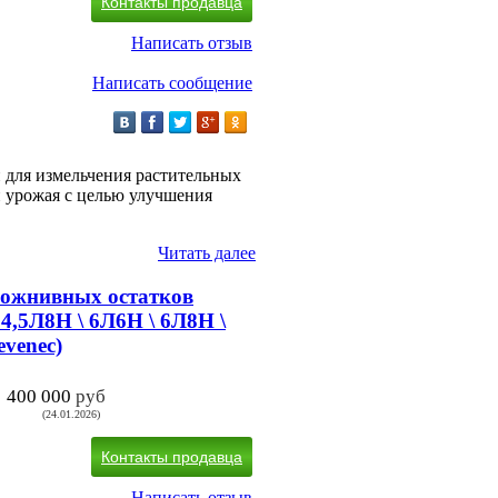
Контакты продавца
Написать отзыв
Написать сообщение
для измельчения растительных
и урожая с целью улучшения
Читать далее
пожнивных остатков
4,5Л8Н \ 6Л6Н \ 6Л8Н \
venec)
400 000
руб
(24.01.2026)
Контакты продавца
Написать отзыв