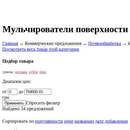
Мульчирователи поверхности
Главная
→
Коммерческие предложения
→
Почвообработка
→
Посмотреть весь товар этой категории
Подбор товара
гривны
доллары
рубли
евро
Диапазон цен:
от
до
грн
Сбросить фильтр
Найдено
34
предложений
Сортировать по
популярности
цене
названию
дате добавления