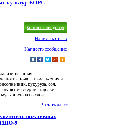
ых культур БОРС
Контакты продавца
Написать отзыв
Написать сообщение
циализированная
чения из почвы, измельчения и
дсолнечник, кукуруза, соя,
я лущения стерни, заделки
о мульчирующего слоя
Читать далее
ельчитель пожнивных
КИПО-9