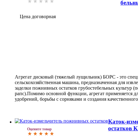
бельн
Цена договорная
Агрегат дисковый (тяжелый лущильник) БОРС - это спе
сельскохозяйственная машина, предназначенная для извле
заделки пожнивных остатков грубостебельных культур (по
рапс).Помимо основной функции, агрегат применяется дл
удобрений, борьбы с сорняками и создания качественног
Каток-изм
остатков 
Оцените товар