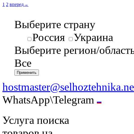
1
2
вперед→
Выберите страну
Россия
Украина
Выберите регион/област
Все
hostmaster@selhoztehnika.ne
WhatsApp\Telegram
Услуга поиска
товаров на