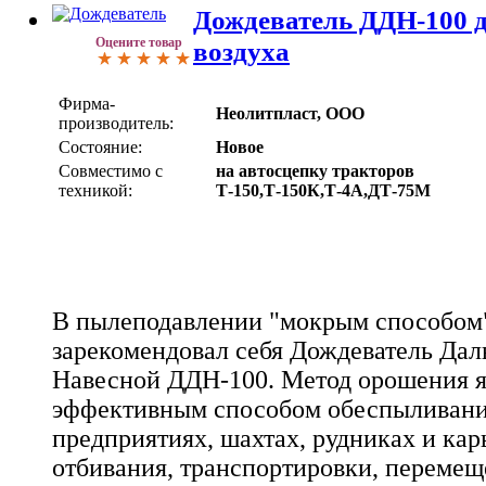
Дождеватель ДДН-100 
Оцените товар
воздуха
Фирма-
Неолитпласт, ООО
производитель:
Состояние:
Новое
Совместимо с
на автосцепку тракторов
техникой:
Т-150,Т-150К,Т-4А,ДТ-75М
В пылеподавлении "мокрым способом
зарекомендовал себя Дождеватель Да
Навесной ДДН-100. Метод орошения я
эффективным способом обеспыливания
предприятиях, шахтах, рудниках и кар
отбивания, транспортировки, перемещ