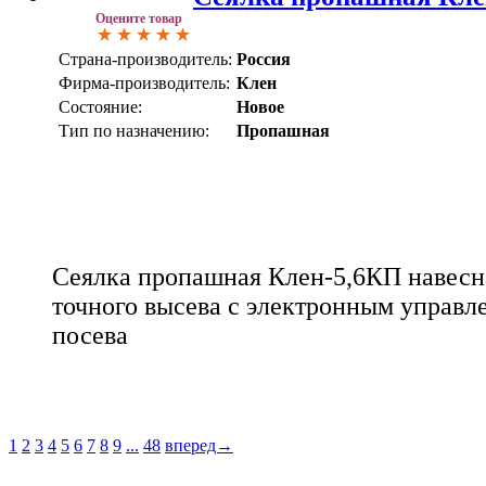
Оцените товар
Страна-производитель:
Россия
Фирма-производитель:
Клен
Состояние:
Новое
Тип по назначению:
Пропашная
Сеялка пропашная Клен-5,6КП навесн
точного высева с электронным управл
посева
1
2
3
4
5
6
7
8
9
...
48
вперед→