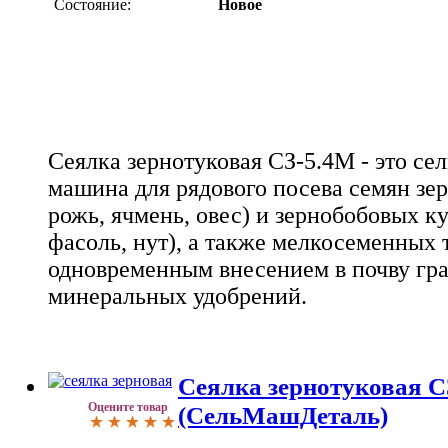
Состояние:
Новое
Сеялка зернотуковая СЗ-5.4М - это се
машина для рядового посева семян зе
рожь, ячмень, овес) и зернобобовых кул
фасоль, нут), а также мелкосеменных т
одновременным внесением в почву гр
минеральных удобрений.
Сеялка зернотуковая С
Оцените товар
(СельМашДеталь)