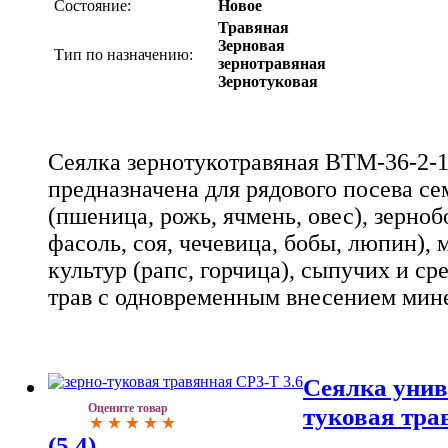
Состояние:
Новое
Травяная
Зерновая
Тип по назначению:
зернотравяная
Зернотуковая
Cеялка зернотукотравяная ВТМ-36-2-1
предназначена для рядового посева с
(пшеница, рожь, ячмень, овес), зерноб
фасоль, соя, чечевица, бобы, люпин),
культур (рапс, горчица), сыпучих и с
трав с одновременным внесением мин
Сеялка унив
Оцените товар
туковая тра
(5.4)