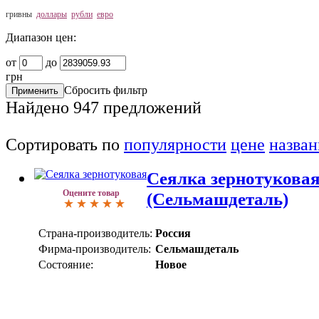
гривны
доллары
рубли
евро
Диапазон цен:
от
до
грн
Сбросить фильтр
Найдено
947
предложений
Сортировать по
популярности
цене
назва
Сеялка зернотуковая
Оцените товар
(Сельмашдеталь)
Страна-производитель:
Россия
Фирма-производитель:
Сельмашдеталь
Состояние:
Новое