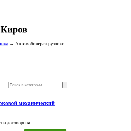
 Киров
ника
→
Автомобилеразгрузчики
оковой механический
ена договорная