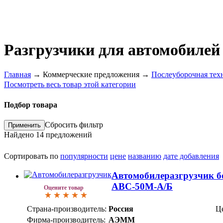
Разгрузчики для автомобилей
Главная
→
Коммерческие предложения
→
Послеуборочная тех
Посмотреть весь товар этой категории
Подбор товара
Сбросить фильтр
Найдено
14
предложений
Сортировать по
популярности
цене
названию
дате добавления
Автомобилеразгрузчик б
АВС-50М-А/Б
Оцените товар
Страна-производитель:
Россия
Ц
Фирма-производитель:
АЭММ